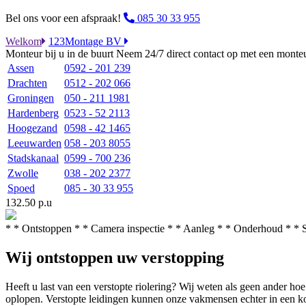
Bel ons voor een afspraak!
085 30 33 955
Welkom
123Montage BV
Monteur bij u in de buurt
Neem 24/7 direct contact op met een monteur
Assen
0592 - 201 239
Drachten
0512 - 202 066
Groningen
050 - 211 1981
Hardenberg
0523 - 52 2113
Hoogezand
0598 - 42 1465
Leeuwarden
058 - 203 8055
Stadskanaal
0599 - 700 236
Zwolle
038 - 202 2377
Spoed
085 - 30 33 955
132.50 p.u
* * Ontstoppen * * Camera inspectie * * Aanleg * * Onderhoud * * 
Wij ontstoppen uw verstopping
Heeft u last van een verstopte riolering? Wij weten als geen ander ho
oplopen. Verstopte leidingen kunnen onze vakmensen echter in een kor