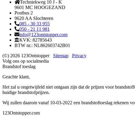
Techniekweg 10 J - K
9601 MC HOOGEZAND
Postbus 2
9620 AA Slochteren
085 - 30 33 955
050 - 21 11 981
info@123ontstopper.com
KVK: 82785643
BTW nr.: NL862603742B01
(©) 2026 123Ontstopper
Sitemap
Privacy
Volg ons op socialmedia
Brandstof toeslag
Geachte klant,
Het zal u ongetwijfeld niet ontgaan zijn dat de prijzen voor brandstoff
huidige brandstofprijzen.
Wij zullen daarom vanaf 10-03-2022 een brandstoftoeslag rekenen voo
123Ontstopper.com