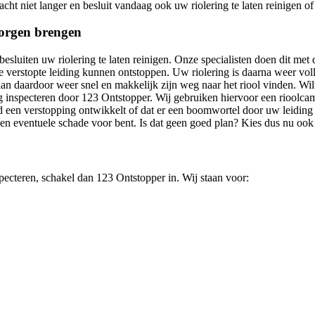
acht niet langer en besluit vandaag ook uw riolering te laten reinigen o
 zorgen brengen
 besluiten uw riolering te laten reinigen. Onze specialisten doen dit me
verstopte leiding kunnen ontstoppen. Uw riolering is daarna weer vol
kan daardoor weer snel en makkelijk zijn weg naar het riool vinden. Wilt
g inspecteren door 123 Ontstopper. Wij gebruiken hiervoor een rioolcame
eeld een verstopping ontwikkelt of dat er een boomwortel door uw leiding
 en eventuele schade voor bent. Is dat geen goed plan? Kies dus nu ook
nspecteren, schakel dan 123 Ontstopper in. Wij staan voor: