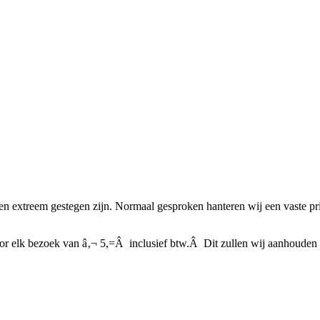
en extreem gestegen zijn. Normaal gesproken hanteren wij een vaste prijs
r elk bezoek van â‚¬ 5,=Â inclusief btw.Â Dit zullen wij aanhouden t